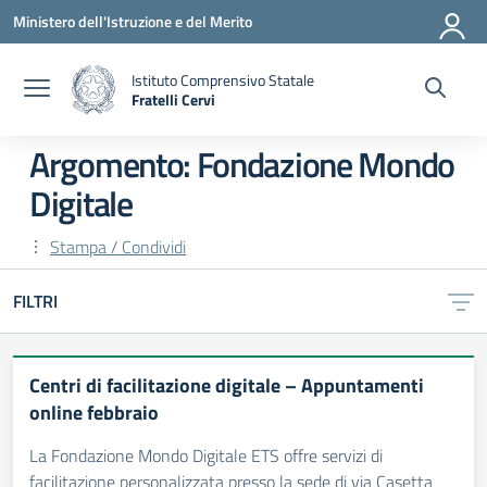
Vai ai contenuti
Vai al menu di navigazione
Vai al footer
Ministero dell'Istruzione e del Merito
Istituto Comprensivo Statale
Fratelli Cervi
— Visita la pagina iniziale della scuola
Argomento: Fondazione Mondo
Digitale
Stampa / Condividi
FILTRI
Centri di facilitazione digitale – Appuntamenti
online febbraio
La Fondazione Mondo Digitale ETS offre servizi di
facilitazione personalizzata presso la sede di via Casetta