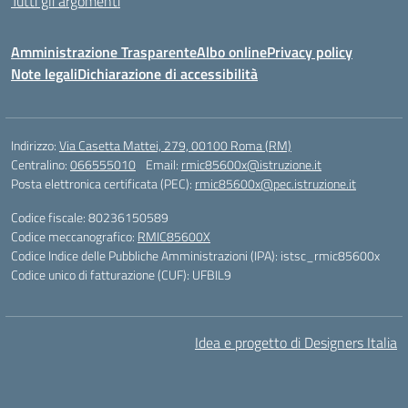
Tutti gli argomenti
Amministrazione Trasparente
Albo online
Privacy policy
Note legali
Dichiarazione di accessibilità
Indirizzo:
Via Casetta Mattei, 279, 00100 Roma (RM)
Centralino:
066555010
Email:
rmic85600x@istruzione.it
Posta elettronica certificata (PEC):
rmic85600x@pec.istruzione.it
Codice fiscale: 80236150589
Codice meccanografico:
RMIC85600X
Codice Indice delle Pubbliche Amministrazioni (IPA): istsc_rmic85600x
Codice unico di fatturazione (CUF): UFBIL9
Idea e progetto di Designers Italia