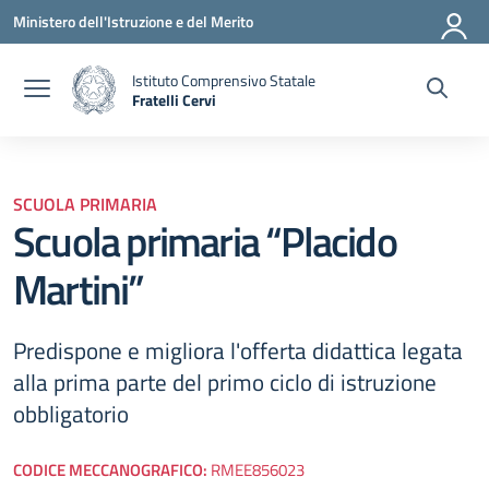
Vai ai contenuti
Vai al menu di navigazione
Vai al footer
Ministero dell'Istruzione e del Merito
Istituto Comprensivo Statale
Fratelli Cervi
— Visita la pagina iniziale della scuola
SCUOLA PRIMARIA
Scuola primaria “Placido
Martini”
Predispone e migliora l'offerta didattica legata
alla prima parte del primo ciclo di istruzione
obbligatorio
CODICE MECCANOGRAFICO:
RMEE856023