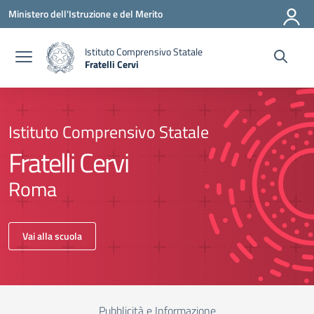
Vai ai contenuti
Vai al menu di navigazione
Vai al footer
Ministero dell'Istruzione e del Merito
Istituto Comprensivo Statale
Fratelli Cervi
Istituto Comprensivo Statale
Fratelli Cervi
Roma
Vai alla scuola
Pubblicità e Informazione