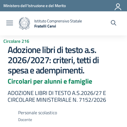
Vai ai contenuti
Vai al menu di navigazione
Vai al footer
Ministero dell'Istruzione e del Merito
Istituto Comprensivo Statale
Fratelli Cervi
— Visita la pagina iniziale della scuola
Circolare 216
Adozione libri di testo a.s.
2026/2027: criteri, tetti di
spesa e adempimenti.
Circolari per alunni e famiglie
ADOZIONE LIBRI DI TESTO A.S.2026/27 E
CIRCOLARE MINISTERIALE N. 7152/2026
Personale scolastico
Docente