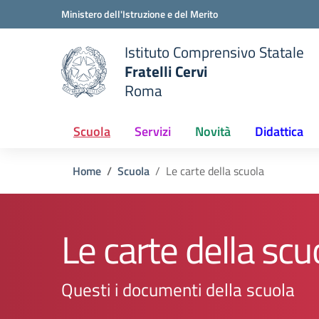
Vai ai contenuti
Vai al menu di navigazione
Vai al footer
Ministero dell'Istruzione e del Merito
Istituto Comprensivo Statale
Fratelli Cervi
Roma
 della scuola
— Visita la pagina iniziale del
Scuola
Servizi
Novità
Didattica
Home
Scuola
Le carte della scuola
Le carte della scu
Questi i documenti della scuola