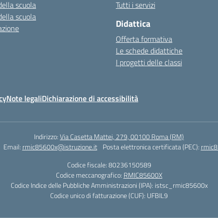
della scuola
Tutti i servizi
della scuola
Didattica
azione
Offerta formativa
Le schede didattiche
I progetti delle classi
cy
Note legali
Dichiarazione di accessibilità
Indirizzo:
Via Casetta Mattei, 279, 00100 Roma (RM)
Email:
rmic85600x@istruzione.it
Posta elettronica certificata (PEC):
rmic8
Codice fiscale: 80236150589
Codice meccanografico:
RMIC85600X
Codice Indice delle Pubbliche Amministrazioni (IPA): istsc_rmic85600x
Codice unico di fatturazione (CUF): UFBIL9