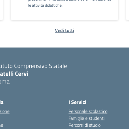
le attività didattiche.
Vedi tutti
tituto Comprensivo Statale
atelli Cervi
oma
Visita la pagina iniziale della scuola
la
I Servizi
zione
Personale scolastico
Famiglie e studenti
ne
Percorsi di studio