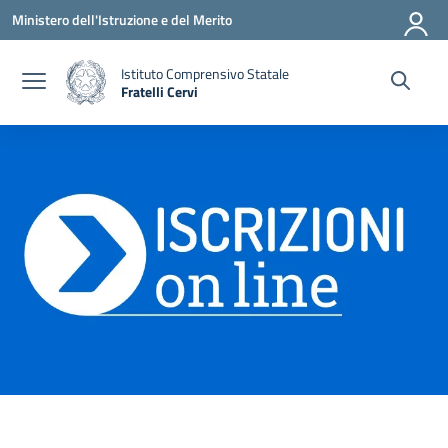
Vai ai contenuti
Vai al menu di navigazione
Vai al footer
Ministero dell'Istruzione e del Merito
Istituto Comprensivo Statale
Fratelli Cervi
— Visita la pagina iniziale della scuola