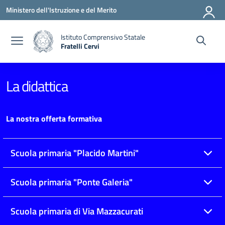
Vai ai contenuti
Vai al menu di navigazione
Vai al footer
Ministero dell'Istruzione e del Merito
Istituto Comprensivo Statale
Fratelli Cervi
— Visita la pagina iniziale della scuola
La didattica
La nostra offerta formativa
Scuola primaria "Placido Martini"
Scuola primaria "Ponte Galeria"
Scuola primaria di Via Mazzacurati