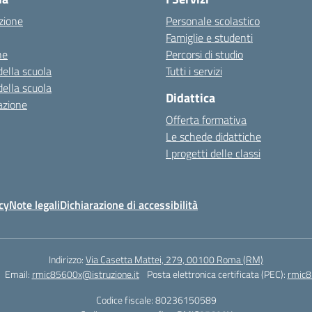
zione
Personale scolastico
Famiglie e studenti
ne
Percorsi di studio
della scuola
Tutti i servizi
della scuola
Didattica
azione
Offerta formativa
Le schede didattiche
I progetti delle classi
cy
Note legali
Dichiarazione di accessibilità
Indirizzo:
Via Casetta Mattei, 279, 00100 Roma (RM)
Email:
rmic85600x@istruzione.it
Posta elettronica certificata (PEC):
rmic8
Codice fiscale: 80236150589