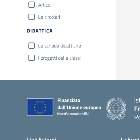
Articoli
Le circolari
DIDATTICA
Le schede didattiche
I progetti delle classi
Is
Fr
R
— 
Link Esterni
La Scuo