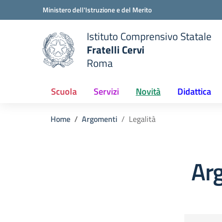
Vai ai contenuti
Vai al menu di navigazione
Vai al footer
Ministero dell'Istruzione e del Merito
Istituto Comprensivo Statale
Fratelli Cervi
Roma
 della scuola
— Visita la pagina iniziale del
Scuola
Servizi
Novità
Didattica
Home
Argomenti
Legalità
Arg