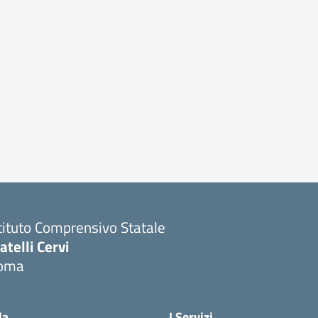
tituto Comprensivo Statale
atelli Cervi
oma
Visita la pagina iniziale della scuola
la
I Servizi