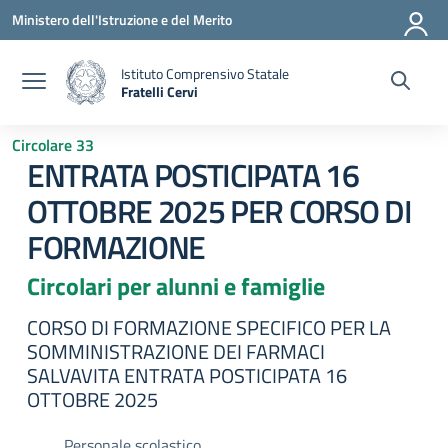
Vai ai contenuti
Vai al menu di navigazione
Vai al footer
Ministero dell'Istruzione e del Merito
Istituto Comprensivo Statale
Fratelli Cervi
— Visita la pagina iniziale della scuola
Circolare 33
ENTRATA POSTICIPATA 16
OTTOBRE 2025 PER CORSO DI
FORMAZIONE
Circolari per alunni e famiglie
CORSO DI FORMAZIONE SPECIFICO PER LA
SOMMINISTRAZIONE DEI FARMACI
SALVAVITA ENTRATA POSTICIPATA 16
OTTOBRE 2025
Personale scolastico