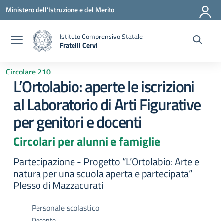
Vai ai contenuti
Vai al menu di navigazione
Vai al footer
Ministero dell'Istruzione e del Merito
Istituto Comprensivo Statale
Fratelli Cervi
— Visita la pagina iniziale della scuola
Circolare 210
L’Ortolabio: aperte le iscrizioni
al Laboratorio di Arti Figurative
per genitori e docenti
Circolari per alunni e famiglie
Partecipazione - Progetto “L’Ortolabio: Arte e
natura per una scuola aperta e partecipata”
Plesso di Mazzacurati
Personale scolastico
Docente