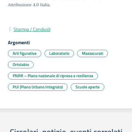
Attribuzione 4.0 Italia.
Stampa / Condividi
Argomenti
Arti figurative
Laboratorio
Mazzacurati
Ortolabio
PNRR – Piano nazionale di ripresa e resilienza
PUI (Piano Urbano Integrato)
Scuole aperte
Circolari, notizie, eventi correlati