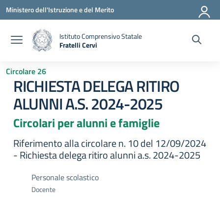
Vai ai contenuti
Vai al menu di navigazione
Vai al footer
Ministero dell'Istruzione e del Merito
Istituto Comprensivo Statale
Fratelli Cervi
— Visita la pagina iniziale della scuola
Circolare 26
RICHIESTA DELEGA RITIRO
ALUNNI A.S. 2024-2025
Circolari per alunni e famiglie
Riferimento alla circolare n. 10 del 12/09/2024
- Richiesta delega ritiro alunni a.s. 2024-2025
Personale scolastico
Docente