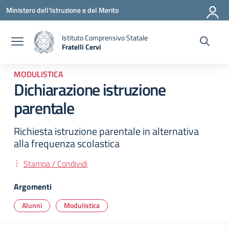
Vai ai contenuti
Vai al menu di navigazione
Vai al footer
Ministero dell'Istruzione e del Merito
Istituto Comprensivo Statale
Fratelli Cervi
— Visita la pagina iniziale della scuola
MODULISTICA
Dichiarazione istruzione
parentale
Richiesta istruzione parentale in alternativa
alla frequenza scolastica
Stampa / Condividi
Argomenti
Alunni
Modulistica