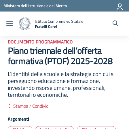
Vai ai contenuti
Vai al menu di navigazione
Vai al footer
Ministero dell'Istruzione e del Merito
Istituto Comprensivo Statale
Fratelli Cervi
— Visita la pagina iniziale della scuola
DOCUMENTO PROGRAMMATICO
Piano triennale dell’offerta
formativa (PTOF) 2025-2028
L'identità della scuola e la strategia con cui si
perseguono educazione e formazione,
investendo risorse umane, professionali,
territoriali o economiche.
Stampa / Condividi
Argomenti