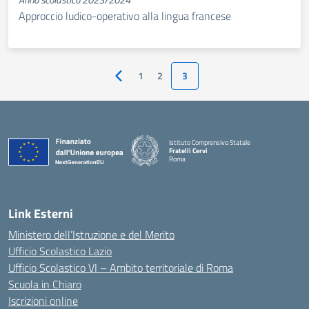
Approccio ludico-operativo alla lingua francese
1
2
3
Pagina precedente
Istituto Comprensivo Statale
Fratelli Cervi
Roma
— Visita la pagina iniziale della scuola
Link Esterni
Ministero dell’Istruzione e del Merito
Ufficio Scolastico Lazio
Ufficio Scolastico VI – Ambito territoriale di Roma
Scuola in Chiaro
Iscrizioni online