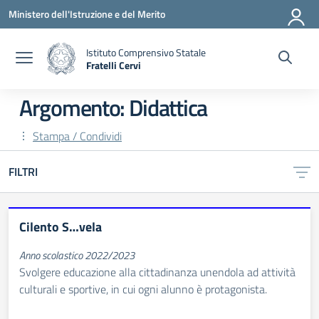
Vai ai contenuti
Vai al menu di navigazione
Vai al footer
Ministero dell'Istruzione e del Merito
Istituto Comprensivo Statale
Fratelli Cervi
— Visita la pagina iniziale della scuola
Argomento: Didattica
Stampa / Condividi
FILTRI
Cilento S…vela
Anno scolastico 2022/2023
Svolgere educazione alla cittadinanza unendola ad attività
culturali e sportive, in cui ogni alunno è protagonista.