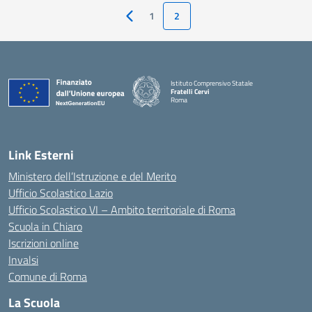
1
2
Pagina precedente
Istituto Comprensivo Statale
Fratelli Cervi
Roma
— Visita la pagina iniziale della scuola
Link Esterni
Ministero dell’Istruzione e del Merito
Ufficio Scolastico Lazio
Ufficio Scolastico VI – Ambito territoriale di Roma
Scuola in Chiaro
Iscrizioni online
Invalsi
Comune di Roma
La Scuola