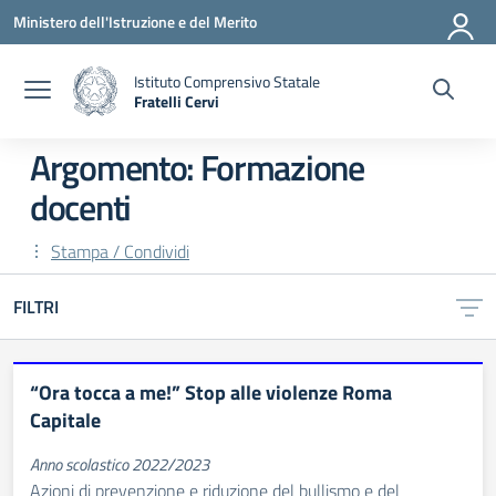
Vai ai contenuti
Vai al menu di navigazione
Vai al footer
Ministero dell'Istruzione e del Merito
Istituto Comprensivo Statale
Fratelli Cervi
— Visita la pagina iniziale della scuola
Argomento: Formazione
docenti
Stampa / Condividi
FILTRI
“Ora tocca a me!” Stop alle violenze Roma
Capitale
Anno scolastico 2022/2023
Azioni di prevenzione e riduzione del bullismo e del