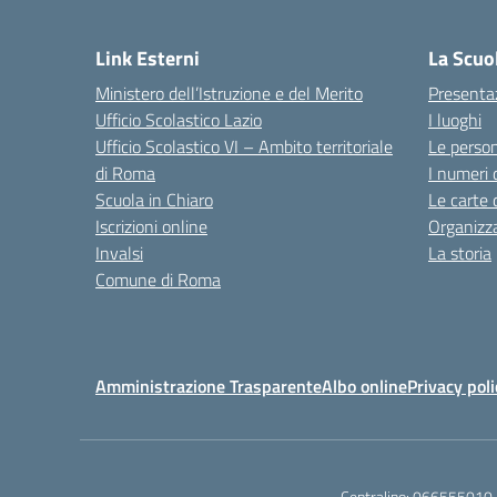
— 
Link Esterni
La Scuo
Ministero dell’Istruzione e del Merito
Presenta
Ufficio Scolastico Lazio
I luoghi
Ufficio Scolastico VI – Ambito territoriale
Le perso
di Roma
I numeri 
Scuola in Chiaro
Le carte 
Iscrizioni online
Organizz
Invalsi
La storia
Comune di Roma
Amministrazione Trasparente
Albo online
Privacy poli
Centralino:
066555010