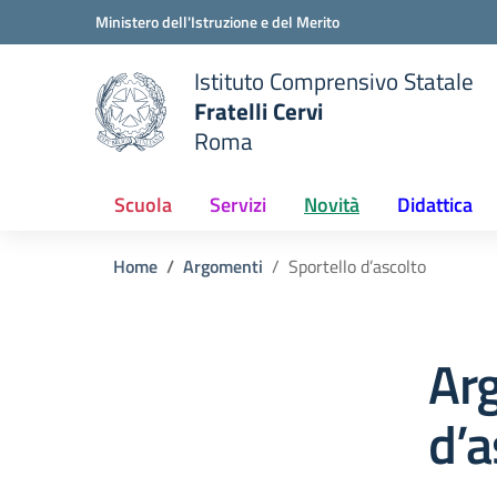
Vai ai contenuti
Vai al menu di navigazione
Vai al footer
Ministero dell'Istruzione e del Merito
Istituto Comprensivo Statale
Fratelli Cervi
Roma
 della scuola
— Visita la pagina iniziale del
Scuola
Servizi
Novità
Didattica
Home
Argomenti
Sportello d’ascolto
Arg
d’a