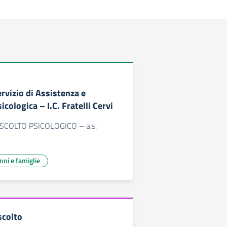
rvizio di Assistenza e
cologica – I.C. Fratelli Cervi
SCOLTO PSICOLOGICO – a.s.
unni e famiglie
scolto