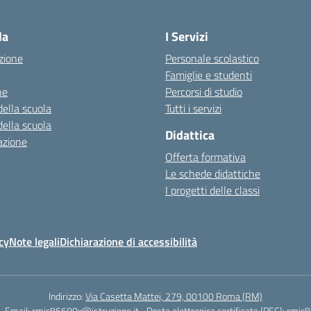
Visita la pagina iniziale della scuola
la
I Servizi
zione
Personale scolastico
Famiglie e studenti
ne
Percorsi di studio
della scuola
Tutti i servizi
della scuola
Didattica
azione
Offerta formativa
Le schede didattiche
I progetti delle classi
cy
Note legali
Dichiarazione di accessibilità
Indirizzo:
Via Casetta Mattei, 279, 00100 Roma (RM)
Email:
rmic85600x@istruzione.it
Posta elettronica certificata (PEC):
rmic8