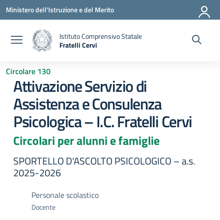
Vai ai contenuti
Vai al menu di navigazione
Vai al footer
Ministero dell'Istruzione e del Merito
Istituto Comprensivo Statale
Fratelli Cervi
— Visita la pagina iniziale della scuola
Circolare 130
Attivazione Servizio di
Assistenza e Consulenza
Psicologica – I.C. Fratelli Cervi
Circolari per alunni e famiglie
SPORTELLO D'ASCOLTO PSICOLOGICO – a.s.
2025-2026
Personale scolastico
Docente