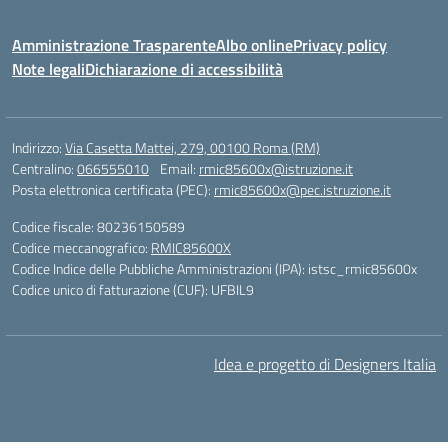
Amministrazione Trasparente
Albo online
Privacy policy
Note legali
Dichiarazione di accessibilità
Indirizzo:
Via Casetta Mattei, 279, 00100 Roma (RM)
Centralino:
066555010
Email:
rmic85600x@istruzione.it
Posta elettronica certificata (PEC):
rmic85600x@pec.istruzione.it
Codice fiscale: 80236150589
Codice meccanografico:
RMIC85600X
Codice Indice delle Pubbliche Amministrazioni (IPA): istsc_rmic85600x
Codice unico di fatturazione (CUF): UFBIL9
Idea e progetto di Designers Italia