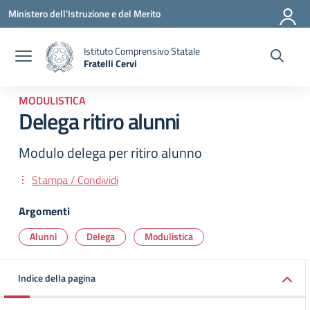
Vai ai contenuti
Vai al menu di navigazione
Vai al footer
Ministero dell'Istruzione e del Merito
Istituto Comprensivo Statale
Fratelli Cervi
— Visita la pagina iniziale della scuola
MODULISTICA
Delega ritiro alunni
Modulo delega per ritiro alunno
Stampa / Condividi
Argomenti
Alunni
Delega
Modulistica
Indice della pagina